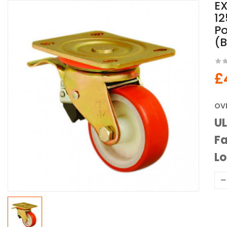
E
12
Po
(B
£
OV
U
Fa
Lo